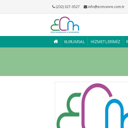
(232) 327-3527
info@ecmcevre.com.tr
KURUMSAL
HİZMETLERİMİZ